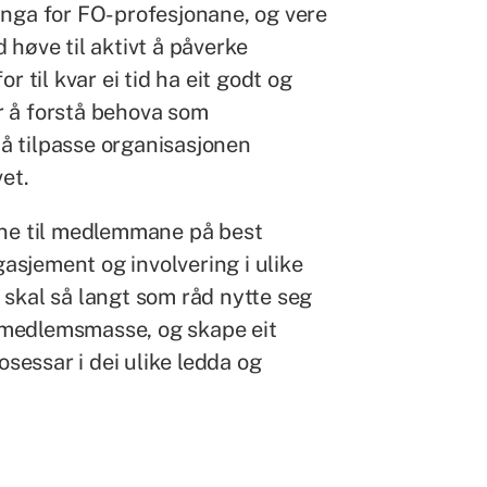
inga for FO-profesjonane, og vere
 høve til aktivt å påverke
r til kvar ei tid ha eit godt og
r å forstå behova som
å tilpasse organisasjonen
vet.
ene til medlemmane på best
sjement og involvering i ulike
 skal så langt som råd nytte seg
 medlemsmasse, og skape eit
essar i dei ulike ledda og