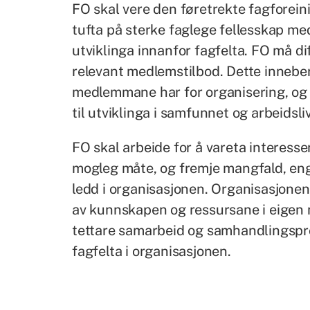
FO skal vere den føretrekte fagforein
tufta på sterke faglege fellesskap med
utviklinga innanfor fagfelta. FO må difo
relevant medlemstilbod. Dette innebe
medlemmane har for organisering, og 
til utviklinga i samfunnet og arbeidsli
FO skal arbeide for å vareta interess
mogleg måte, og fremje mangfald, enga
ledd i organisasjonen. Organisasjonen
av kunnskapen og ressursane i eigen
tettare samarbeid og samhandlingspros
fagfelta i organisasjonen.