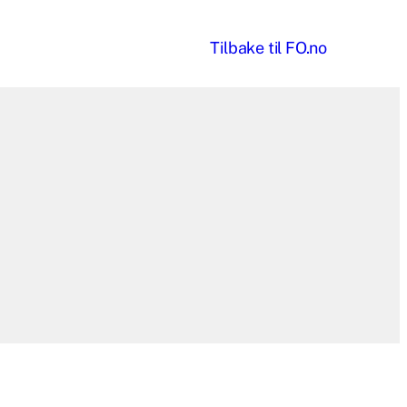
Til
bake til
FO.no