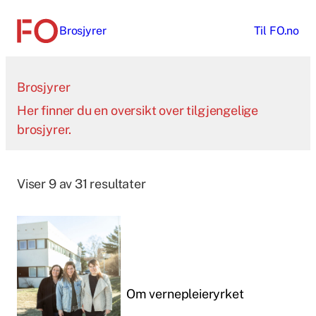
Hopp
Brosjyrer
Til
FO.no
til
innhold
Brosjyrer
Her finner du en oversikt over tilgjengelige
brosjyrer.
Viser 9 av 31 resultater
Om vernepleieryrket