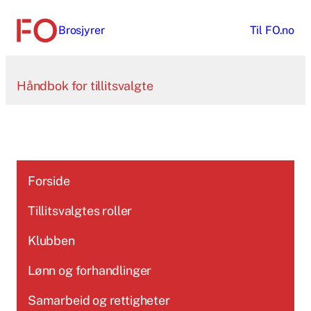
Hopp
Brosjyrer
Til
FO.no
til
innhold
Håndbok for tillitsvalgte
Forside
Tillitsvalgtes roller
Klubben
Lønn og forhandlinger
Samarbeid og rettigheter