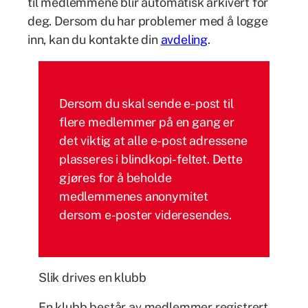
til medlemmene blir automatisk arkivert for
deg. Dersom du har problemer med å logge
inn, kan du kontakte din
avdeling
.
Dersom du skal sende e-post til
flere medlemmer på en gang er
det viktig at alle e-post adressene
plasseres i blindkopi-feltet. Dette
gjøres for å beholde
medlemmenes anonymitet
dersom e-poster videresendes.
Slik drives en klubb
En klubb består av medlemmer registrert