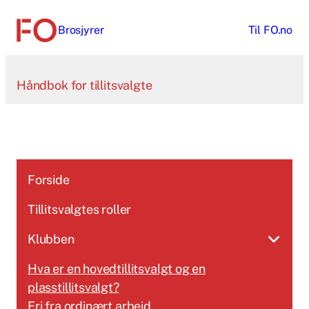
Hopp
Brosjyrer
Til
FO.no
til
innhold
Håndbok for tillitsvalgte
Forside
Tillitsvalgtes roller
Klubben
Hva er en hovedtillitsvalgt og en
plasstillitsvalgt?
Fri fra ordinært arbeid