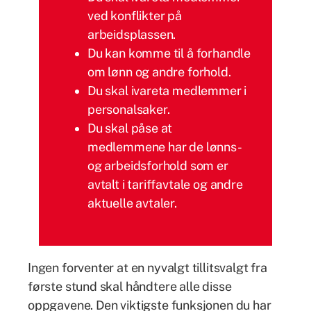
ved konflikter på
arbeidsplassen.
Du kan komme til å forhandle
om lønn og andre forhold.
Du skal ivareta medlemmer i
personalsaker.
Du skal påse at
medlemmene har de lønns-
og arbeidsforhold som er
avtalt i tariffavtale og andre
aktuelle avtaler.
Ingen forventer at en nyvalgt tillitsvalgt fra
første stund skal håndtere alle disse
oppgavene. Den viktigste funksjonen du har