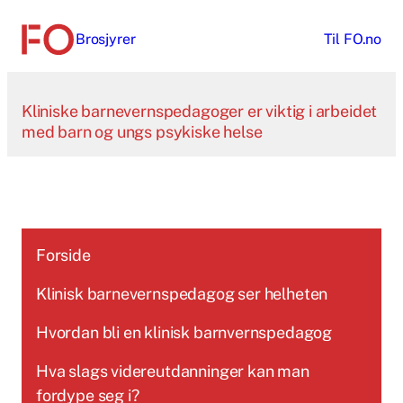
Hopp
Brosjyrer
Til
FO.no
til
innhold
Kliniske barnevernspedagoger er viktig i arbeidet
med barn og ungs psykiske helse
Forside
Klinisk barnevernspedagog ser helheten
Hvordan bli en klinisk barnvernspedagog
Hva slags videreutdanninger kan man
fordype seg i?