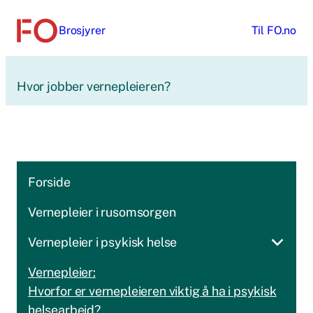
Hopp
Brosjyrer
Til
FO.no
til
innhold
Hvor jobber vernepleieren?
Forside
Vernepleier i rusomsorgen
Vernepleier i psykisk helse
Vernepleier:
Hvorfor er vernepleieren viktig å ha i psykisk
helsearbeid?