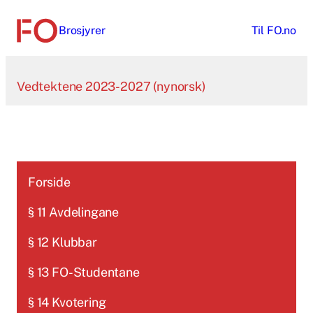
Hopp
Brosjyrer
Til
FO.no
til
innhold
Vedtektene 2023-2027 (nynorsk)
Forside
§ 11 Avdelingane
§ 12 Klubbar
§ 13 FO-Studentane
§ 14 Kvotering