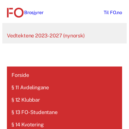
Hopp
Brosjyrer
Til
FO.no
til
innhold
Vedtektene 2023-2027 (nynorsk)
Forside
§ 11 Avdelingane
§ 12 Klubbar
§ 13 FO-Studentane
§ 14 Kvotering