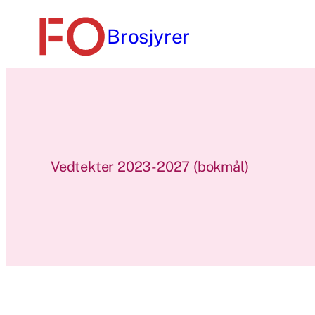
Hopp
Brosjyrer
til
innhold
Vedtekter 2023-2027 (bokmål)