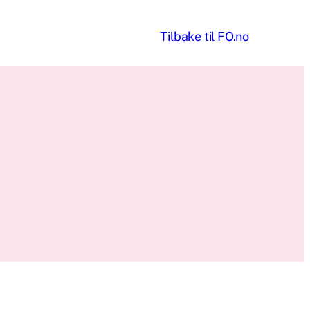
Til
bake til
FO.no